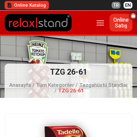
Online Katalog
TR
EN
Online
Satış
TZG 26-61
Anasayfa
Tüm Kategoriler
Tezgahüstü Standlar
TZG 26-61