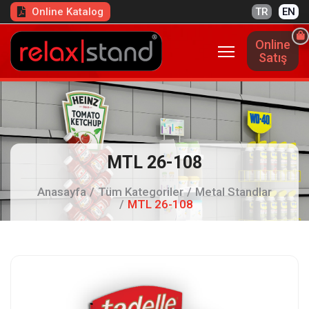
Online Katalog
TR
EN
Online
Satış
MTL 26-108
Anasayfa
Tüm Kategoriler
Metal Standlar
MTL 26-108